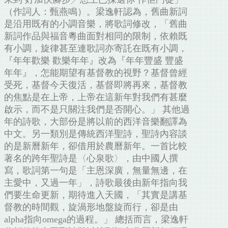
（作詞人：甄燕鳴）。梁逸軒認為，舊曲新詞
是沿用既有的小調音樂，將歌詞修改，「舊曲
新詞作品與福音粵曲面對相同的限制，依賴既
有小調，旋律甚至連歌詞亦寄託在既有小調，
『年年歡樂 歡樂年年』改為『年年豐盛 豐盛
年年』，怎能期望有基督教的視野？基督曾經
受死，基督今天復活，基督即將再來，基督教
的焦點是在上帝，上帝在這新年對我們有甚麼
啟示，而不是只關注我們是否開心。」 其他過
年的詩歌，大部份是將以前的西洋音樂翻譯為
中文。另一類別是傳統西洋聖詩，聖詩內容談
的是新曆新年，卻借用於農曆新年。一首比較
著名的跨年聖詩是〈心泉歌〉，由中國人撰
寫，歌詞第一句是「主恩深廣，無量無邊，在
主愛中，又過一年」，詩歌最後由新年指向我
們要生命更新，期待進入天國，「其實是講基
督教的時間觀，旋渦形地盤旋而行，卻是由
alpha指向omega的過程。」 總括而言，梁逸軒