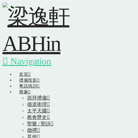
Navigation
首頁
禮儀投影
粵語填詞
興趣
崇拜禮儀
循道衛理
太平天國
教會歷史
聖樂 / 聖詩
婚禮
其他