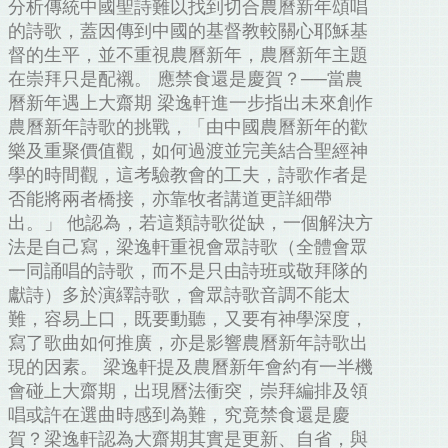
分析傳統中國聖詩難以找到切合農曆新年頌唱
的詩歌，蓋因傳到中國的基督教較關心耶穌基
督的生平，並不重視農曆新年，農曆新年主題
在崇拜只是配襯。 應禁食還是慶賀？──當農
曆新年遇上大齋期 梁逸軒進一步指出未來創作
農曆新年詩歌的挑戰，「由中國農曆新年的歡
樂及重聚價值觀，如何過渡並完美結合聖經神
學的時間觀，這考驗教會的工夫，詩歌作者是
否能將兩者橋接，亦靠牧者講道更詳細帶
出。」 他認為，若這類詩歌從缺，一個解決方
法是自己寫，梁逸軒重視會眾詩歌（全體會眾
一同誦唱的詩歌，而不是只由詩班或敬拜隊的
獻詩）多於演繹詩歌，會眾詩歌音調不能太
難，容易上口，既要動聽，又要有神學深度，
寫了歌曲如何推廣，亦是影響農曆新年詩歌出
現的因素。 梁逸軒提及農曆新年會約有一半機
會碰上大齋期，出現曆法衝突，崇拜編排及領
唱或許在選曲時感到為難，究竟禁食還是慶
賀？梁逸軒認為大齋期其實是更新、自省，與