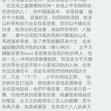
「在至高之處榮耀歸與神！在地上平安歸與他
所喜悅的人！」的中國風版本。 崇基校徽，攝
於中大校園。 梁逸軒說，到明朝和清朝，較多
以科學和技巧去呈現基督教。而仍以中國化呈
現者，較突出的是油畫，例如郎世寧的〈八駿
圖〉，畫中出現西洋風的馬與中國風的山水。
馬禮遜來華後，除了將聖經翻譯為中文，也有
編採翻譯西洋歌的詩集《養心神詩》。 太平天
國飯前要夾band 基督教首批寫詩歌的華人，包
括一九○○年時的席勝魔牧師。而清末太平天國
的洪秀全也是早期十分重視詩歌的人物，也有
作品流傳至今，但並非用我們現時的唱詩方
式，只是「?下?下」，介乎吟與頌之間，「他
的創作是打油詩，因他要向當地基層佈道，完
全在當地取材；他們不懂音樂，唱出來只是一
團。但他們真的很重視音樂，根據聖經用絲弦
的樂器，在天王的殿裡有三百人的樂團：其中
有典天樂，負責奏樂器，也有四十八人的典天