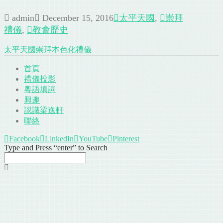
admin
December 15, 2016
太平天國
,
崇拜
禮儀
,
教會歷史
太平天國
崇拜
本色化
禮儀
首頁
禮儀投影
粵語填詞
興趣
認識梁逸軒
聯絡
Facebook
LinkedIn
YouTube
Pinterest
Type and Press “enter” to Search