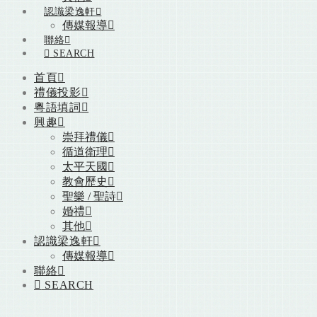
認識梁逸軒
傳媒報導
聯絡
SEARCH
首頁
禮儀投影
粵語填詞
興趣
崇拜禮儀
循道衛理
太平天國
教會歷史
聖樂 / 聖詩
婚禮
其他
認識梁逸軒
傳媒報導
聯絡
SEARCH