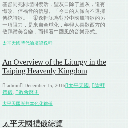
基督同死同埋同復活，聖灰日除了塗灰，還有
悔改、信福音的信息。「今日的人傾向不選擇
傳統詩歌。」梁逸軒認為對於中國風詩歌的另
一項阻力，是來自全球化，年輕人喜歡西方的
敬拜讚美音樂，而輕看中國風的音樂形式。
太平天國
時代論壇
梁逸軒
An Overview of the Liturgy in the
Taiping Heavenly Kingdom
admin
December 15, 2016
太平天國
,
崇拜
禮儀
,
教會歷史
太平天國
崇拜
本色化
禮儀
太平天國禮儀綜覽