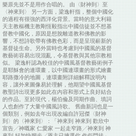
樂原先並不是用作合唱的。 由〈財神到〉至
〈神來到〉 另一方面，梁逸軒指，整個中國化
的過程有很強的西洋化背景。當時的意大利籍
天主教樞機主教剛恆毅指出中國信徒並不想基
督教中國化，原因是想脫離道教和佛教的影
響，不想詩歌帶有佛教色彩，而是呈現嶄新的
基督徒生命。另外當時也考慮到中國風的基督
教藝術容易出現混亂，令基督教與其他宗教相
似。 梁逸軒認為較佳的中國風基督教藝術例子
是耶穌會的連環畫，以中國連環畫的形式繪畫
耶路撒冷的地圖，連環畫附詳細解釋說明內
容，讓外來圖像易於理解，他期望中國風基督
教聖詩出現更多如此在內容和形式上良好結合
的作品。至於現代，楊伯倫及同期作曲、填詞
人也創作了大量中國風詩歌。 舊曲新詞也是一
個類別，例如去年出現改編自許冠傑〈財神
到〉的〈神來到〉：「神來到 神來到 歡欣中
宣告╱神嘅家 仁愛家 一起走窄路╱神來到 神
來到 好加快腳步╱恩主已揀選你 作佢門徒」