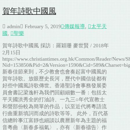
賀年詩歌中國風
admin
February 5, 2019
傳媒報導
,
太平天
國
,
聖樂
賀年詩歌中國風 採訪：羅穎珊 麥世賢 / 2018年
2月15日
https://www.christiantimes.org.hk/Common/Reader/News/
Nid=153850&Pid=2&Version=1590&Cid=589&Charset=big
新春佳節來到，不少教會也會奏起富中國風的
賀年詩歌。放眼歷史長河，歷代中國信徒都有
好些中國風詩歌傳世。香港聖詩會事務發展委
員會書記梁逸軒為我們回顧細數一番：包括太
平天國洪秀全的打油詩、一九三○年代宣教士
和聲部份較為簡單的作品，以至近代將粵語流
行曲重新填詞而成的詩歌等等。 此外，百代基
信總幹事江富靜也細談以農曆新年為主題的福
音粵曲〈新春多福氣〉，亦有〈新春禱告〉作