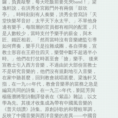
鑼，負責敲擊，每天吃飯前要先夾band！」梁
逸軒說，在洪秀全宮殿門外有兩個「鼓吹
亭」，時時刻刻有人奏樂，洪秀全曾寫詩「天
堂快樂琴音好，太平天下永太平。」不單他身
邊有樂手，每階層的官員都有相同的配置，只
是人數較少，當時支付予樂手的薪金，與木
匠、鐵匠相若。「然而當時沒有音樂總監引導
如何齊奏，樂手只是拉雜成團，各自彈奏，宣
教士形容在王府住四天，樂聲中斷不超過半小
時。」他們在打仗時甚至會「搶」樂手。 後來
宣教士引入西方音樂，不過由於大部份宣教士
不是研究音樂的，他們沒有規劃地引入音樂，
在家中聽甚麼，回到教會就唱甚麼。梁逸軒又
指，在一九○○年代，教會音樂界的當務之急是
編寫共同的詩集，在一九三○年代，劉廷芳與
楊蔭瀏將聖詩翻譯發表在《紫晶》雜誌，以文
學為先。其後才收集成為帶有中國風音樂的
《普天頌讚》詩集。原創詩歌的和聲較單調，
反映了中國音樂與西洋音樂的差異——中國音