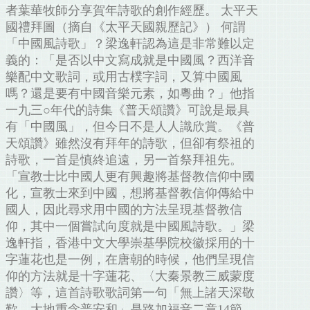
者葉華牧師分享賀年詩歌的創作經歷。 太平天
國禮拜圖（摘自《太平天國親歷記》） 何謂
「中國風詩歌」？梁逸軒認為這是非常難以定
義的：「是否以中文寫成就是中國風？西洋音
樂配中文歌詞，或用古樸字詞，又算中國風
嗎？還是要有中國音樂元素，如粵曲？」他指
一九三○年代的詩集《普天頌讚》可說是最具
有「中國風」，但今日不是人人識欣賞。《普
天頌讚》雖然沒有拜年的詩歌，但卻有祭祖的
詩歌，一首是慎終追遠，另一首祭拜祖先。
「宣教士比中國人更有興趣將基督教信仰中國
化，宣教士來到中國，想將基督教信仰傳給中
國人，因此尋求用中國的方法呈現基督教信
仰，其中一個嘗試向度就是中國風詩歌。」梁
逸軒指，香港中文大學崇基學院校徽採用的十
字蓮花也是一例，在唐朝的時候，他們呈現信
仰的方法就是十字蓮花、〈大秦景教三威蒙度
讚〉等，這首詩歌歌詞第一句「無上諸天深敬
歎，大地重念普安和」是路加福音二章14節