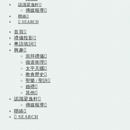
認識梁逸軒
傳媒報導
聯絡
SEARCH
首頁
禮儀投影
粵語填詞
興趣
崇拜禮儀
循道衛理
太平天國
教會歷史
聖樂 / 聖詩
婚禮
其他
認識梁逸軒
傳媒報導
聯絡
SEARCH