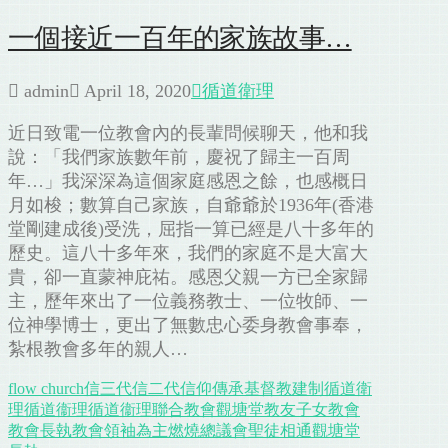
一個接近一百年的家族故事…
admin
April 18, 2020
循道衛理
近日致電一位教會內的長輩問候聊天，他和我
說：「我們家族數年前，慶祝了歸主一百周
年…」我深深為這個家庭感恩之餘，也感概日
月如梭；數算自己家族，自爺爺於1936年(香港
堂剛建成後)受洗，屈指一算已經是八十多年的
歷史。這八十多年來，我們的家庭不是大富大
貴，卻一直蒙神庇祐。感恩父親一方已全家歸
主，歷年來出了一位義務教士、一位牧師、一
位神學博士，更出了無數忠心委身教會事奉，
紮根教會多年的親人…
flow church
信三代
信二代
信仰
傳承
基督教
建制
循道衛
理
循道衞理
循道衞理聯合教會觀塘堂
教友子女
教會
教會長執
教會領袖
為主燃燒
總議會
聖徒相通
觀塘堂