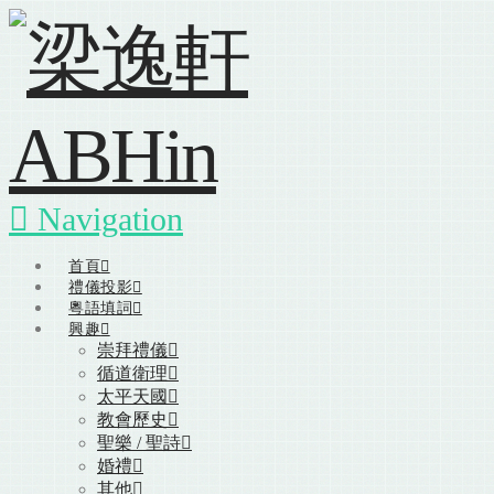
Navigation
首頁
禮儀投影
粵語填詞
興趣
崇拜禮儀
循道衛理
太平天國
教會歷史
聖樂 / 聖詩
婚禮
其他