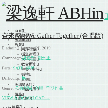
首頁
齊來感恩We Gather Together (合唱版)
禮儀投影
粵語填詞
興趣
admin
January 27, 2019
崇拜禮儀
循道衛理
Composer:
梁逸軒
,
胡永正
太平天國
教會歷史
Parts:
SATB
,
鋼琴
聖樂 / 聖詩
婚禮
Difficulty:
易
其他
認識梁逸軒
Genre:
公有領域
,
合唱
,
早期作品
傳媒報導
聯絡
VIEW & DOWNLOAD →
SEARCH
首頁