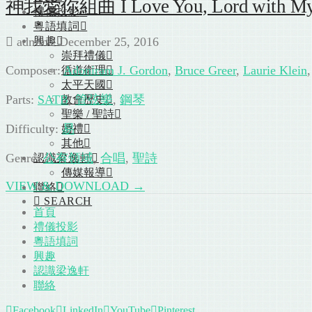
神我愛你組曲 I Love You, Lord with My J
禮儀投影
粵語填詞
admin
December 25, 2016
興趣
崇拜禮儀
Composer:
Adoniram J. Gordon
,
Bruce Greer
,
Laurie Klein
循道衛理
太平天國
Parts:
SATB
,
管弦樂
,
鋼琴
教會歷史
聖樂 / 聖詩
Difficulty:
易
婚禮
其他
Genre:
公有領域
,
合唱
,
聖詩
認識梁逸軒
傳媒報導
VIEW & DOWNLOAD →
聯絡
SEARCH
首頁
禮儀投影
粵語填詞
興趣
認識梁逸軒
聯絡
Facebook
LinkedIn
YouTube
Pinterest