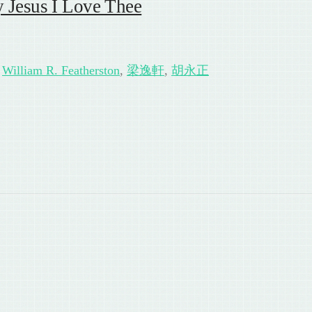
esus I Love Thee
,
William R. Featherston
,
梁逸軒
,
胡永正