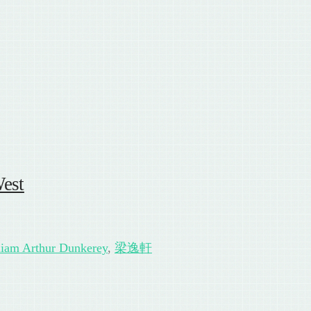
est
liam Arthur Dunkerey
,
梁逸軒