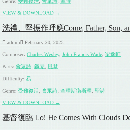
Genre:
受難復活
,
會眾詩
,
聖詩
VIEW & DOWNLOAD →
洗禮、堅振作呼應Come, Father, Son, and Hol
admin
February 20, 2025
Composer:
Charles Wesley
,
John Francis Wade
,
梁逸軒
Parts:
會眾詩
,
鋼琴
,
風琴
Difficulty:
易
Genre:
受難復活
,
會眾詩
,
查理斯衛斯理
,
聖詩
VIEW & DOWNLOAD →
基督復臨 Lo! He Comes With Clouds De