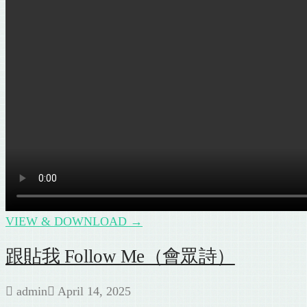
禮儀投影
粵語填詞
興趣
崇拜禮儀
循道衛理
太平天國
教會歷史
聖樂 / 聖詩
婚禮
其他
認識梁逸軒
傳媒報導
聯絡
SEARCH
VIEW & DOWNLOAD →
跟貼我 Follow Me（會眾詩）
admin
April 14, 2025