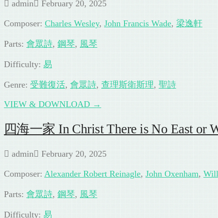
admin
February 20, 2025
Composer:
Charles Wesley
,
John Francis Wade
,
梁逸軒
Parts:
會眾詩
,
鋼琴
,
風琴
Difficulty:
易
Genre:
受難復活
,
會眾詩
,
查理斯衛斯理
,
聖詩
VIEW & DOWNLOAD →
四海一家 In Christ There is No East or W
admin
February 20, 2025
Composer:
Alexander Robert Reinagle
,
John Oxenham
,
Wil
Parts:
會眾詩
,
鋼琴
,
風琴
Difficulty:
易