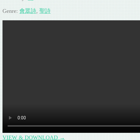
Genre:
會眾詩
,
聖詩
VIEW & DOWNLOAD →