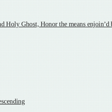
y Ghost, Honor the means enjoin’d 
scending