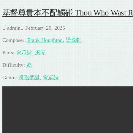
基督尊貴本不配觸碰 Thou Who Wast Rich B
admin
February 20, 2025
Composer:
Frank Houghton
,
梁逸軒
Parts:
會眾詩
,
風琴
Difficulty:
易
Genre:
將臨聖誕
,
會眾詩