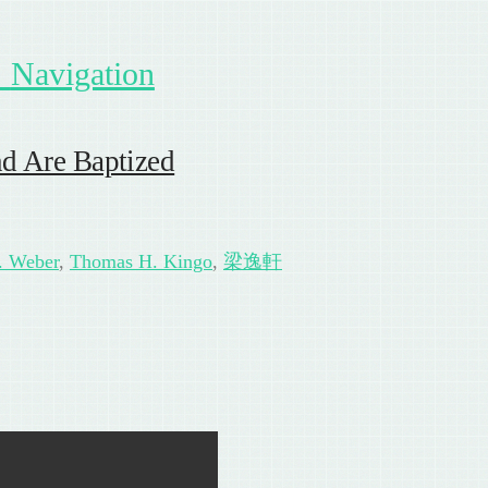
Navigation
Are Baptized
. Weber
,
Thomas H. Kingo
,
梁逸軒