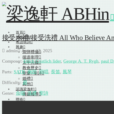
首頁
接受水禮/接受洗禮 All Who Believe And 
禮儀投影
粵語填詞
興趣
admin
August 12, 2025
崇拜禮儀
循道衛理
Composer:
Etlich Cristlich lider
,
George A. T. Rygh
,
paul D
太平天國
教會歷史
Parts:
SATB
,
兩部
,
同唱
,
長笛
,
風琴
聖樂 / 聖詩
婚禮
Difficulty:
易
其他
認識梁逸軒
Genre:
合唱
,
洗禮
,
聖詩
傳媒報導
聯絡
SEARCH
首頁