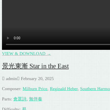
VIEW & DOWNLOAD →
景光東漸 Star in the East
admin
February 20, 2025
Composer:
Milburn Price
,
Reginald Heber
,
Southern Harmo
Parts:
會眾詩
,
無伴奏
Difficulty:
易