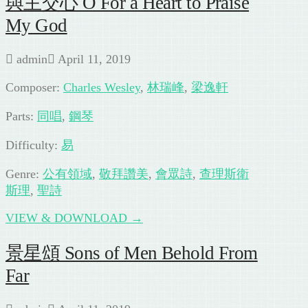
與主交心 O For a Heart to Praise
My God
admin
April 11, 2019
Composer:
Charles Wesley
,
林瑞峰
,
梁逸軒
Parts:
同唱
,
鋼琴
Difficulty:
易
Genre:
公有領域
,
敬拜讚美
,
會眾詩
,
查理斯衛
斯理
,
聖詩
VIEW & DOWNLOAD →
景星頌 Sons of Men Behold From
Far