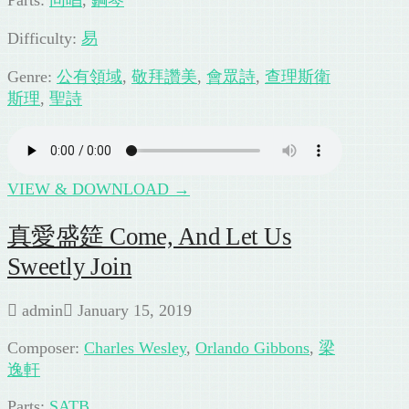
Parts:
同唱
,
鋼琴
Difficulty:
易
Genre:
公有領域
,
敬拜讚美
,
會眾詩
,
查理斯衛
斯理
,
聖詩
VIEW & DOWNLOAD →
真愛盛筵 Come, And Let Us
Sweetly Join
admin
January 15, 2019
Composer:
Charles Wesley
,
Orlando Gibbons
,
梁
逸軒
Parts:
SATB