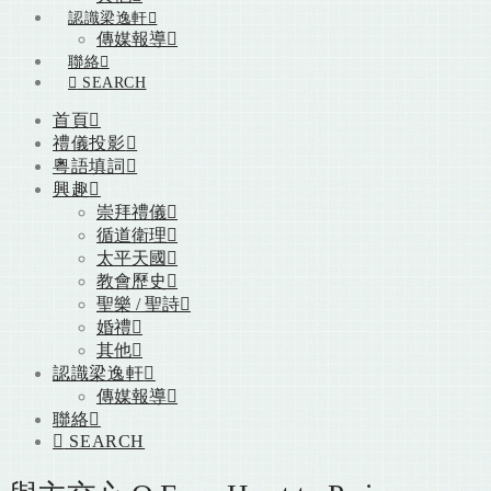
認識梁逸軒
傳媒報導
聯絡
SEARCH
首頁
禮儀投影
粵語填詞
興趣
崇拜禮儀
循道衛理
太平天國
教會歷史
聖樂 / 聖詩
婚禮
其他
認識梁逸軒
傳媒報導
聯絡
SEARCH