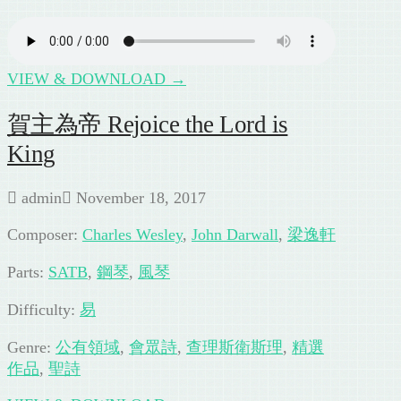
VIEW & DOWNLOAD →
賀主為帝 Rejoice the Lord is
King
admin
November 18, 2017
Composer:
Charles Wesley
,
John Darwall
,
梁逸軒
Parts:
SATB
,
鋼琴
,
風琴
Difficulty:
易
Genre:
公有領域
,
會眾詩
,
查理斯衛斯理
,
精選
作品
,
聖詩