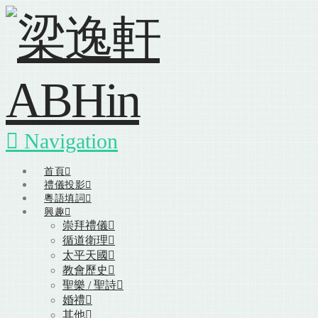
Navigation
首頁
禮儀投影
粵語填詞
興趣
崇拜禮儀
循道衛理
太平天國
教會歷史
聖樂 / 聖詩
婚禮
其他