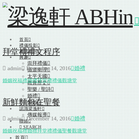
首頁
禮儀投影
拜堂禮禮文程序
粵語填詞
興趣
崇拜禮儀
admin
December 14, 2016
婚禮
循道衛理
太平天國
婚姻祝福禮
婚禮
拜堂禮
禮儀
觀塘堂
教會歷史
聖樂 / 聖詩
婚禮
新鮮麵包在聖餐
其他
認識梁逸軒
傳媒報導
admin
December 14, 2016
婚禮
聯絡
SEARCH
婚姻祝福禮
婚禮
拜堂禮
禮儀
聖餐
觀塘堂
首頁