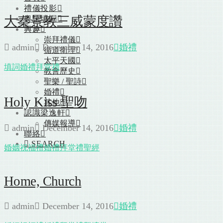
禮儀投影
大秦景教三威蒙度讚
粵語填詞
興趣
崇拜禮儀
admin
December 14, 2016
婚禮
循道衛理
太平天國
填詞
婚禮
拜堂禮
教會歷史
聖樂 / 聖詩
婚禮
Holy Kiss 聖吻
其他
認識梁逸軒
傳媒報導
admin
December 14, 2016
婚禮
聯絡
SEARCH
婚姻祝福禮
婚禮
拜堂禮
聖經
Home, Church
admin
December 14, 2016
婚禮